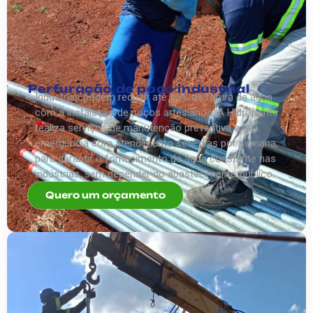
Perfuração de poço industrial
Indústrias podem reduzir até 55% da fatura de água
com a instalação de poços artesianos. A Hidroponta
realiza serviços de manutenção preventiva e de
emergência com atendimento sete dias por semana,
para garantir o fornecimento de água constante nas
indústrias, sem depender do abastecimento público.
Quero um orçamento