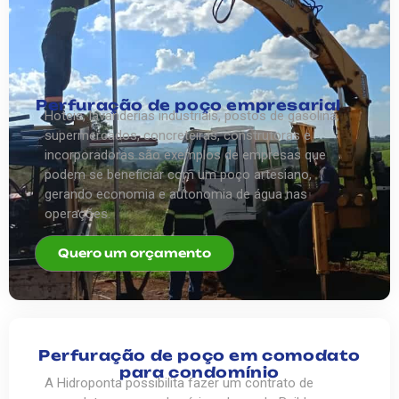
Perfuração de poço empresarial
Hoteis, lavanderias industriais, postos de gasolina,
supermercados, concreteiras, construtoras e
incorporadoras são exemplos de empresas que
podem se beneficiar com um poço artesiano,
gerando economia e autonomia de água nas
operações.
Quero um orçamento
Perfuração de poço em comodato
para condomínio
A Hidroponta possibilita fazer um contrato de