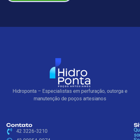
Hidroponta – Especialistas em perfuração, outorga e
manutenção de poços artesianos
Contato
S
Q
42 3226-3210
so
Se