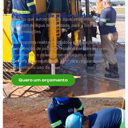
Perfuração de poço rural
Mais do que autonomia de água, propriedades rurais
precisam de água de qualidade, pura e livre de
contaminações.
A Hidroponta realiza o estudo, a perfuração e a
manutenção de poços artesianos para áreas rurais,
promovendo o abastecimento seguro e contínuo,
melhora na produtividade agrícola e regularidade
ambiental no uso da água.
Quero um orçamento