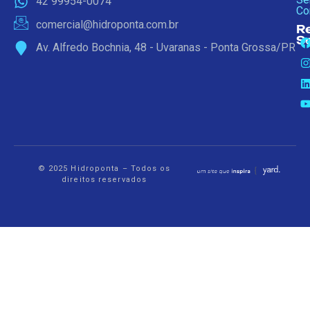
42 99954-0074
Co
comercial@hidroponta.com.br
R
S
Av. Alfredo Bochnia, 48 - Uvaranas - Ponta Grossa/PR
© 2025 Hidroponta – Todos os
direitos reservados