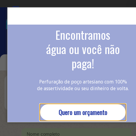
Encontramos
Whatsapp
água ou você não
paga!
HidroPonta
Perfuração de poço artesiano com 100%
Olá! Preencha os dados abaixo para que a
de assertividade ou seu dinheiro de volta.
nossa equipe possa te auxiliar com a sua
demanda de manutenção no WhatsApp.
Quero um orçamento